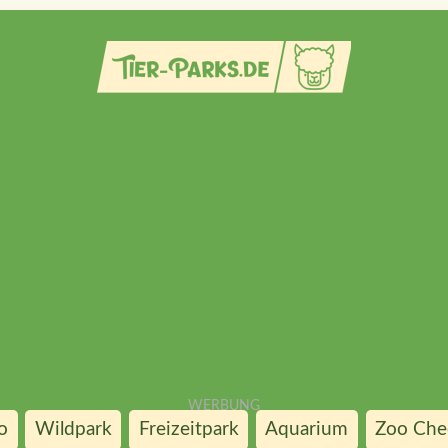
o
Wildpark
Freizeitpark
Aquarium
Zoo Chec