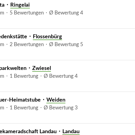
ta ⬝
Ringelai
m ⬝ 5 Bewertungen ⬝ Ø Bewertung 4
denkstätte ⬝
Flossenbürg
m ⬝ 2 Bewertungen ⬝ Ø Bewertung 5
parkwelten ⬝
Zwiesel
m ⬝ 1 Bewertung ⬝ Ø Bewertung 4
uer-Heimatstube ⬝
Weiden
m ⬝ 1 Bewertung ⬝ Ø Bewertung 3
ekameradschaft Landau ⬝
Landau