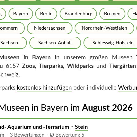
g
Bayern
Berlin
Brandenburg
Bremen
H
pommern
Niedersachsen
Nordrhein-Westfalen
Sachsen
Sachsen-Anhalt
Schleswig-Holstein
Museen in Bayern
in unserem großen Museen V
 zu 6157
Zoos
,
Tierparks
,
Wildparks
und
Tiergärten
Schweiz.
erparks
kostenlos hinzufügen
oder individuelle
Werbun
 Museen in Bayern im
August 2026
and- Aquarium und -Terrarium ⬝
Stein
m ⬝ 3 Bewertungen ⬝ Ø Bewertung 5