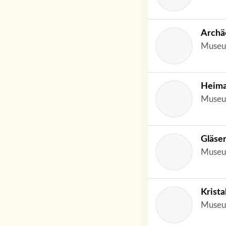
Archä
Museu
Heima
Museu
Gläse
Museu
Krista
Museu