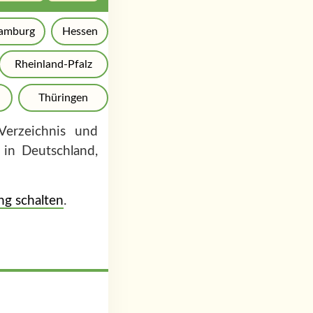
amburg
Hessen
Rheinland-Pfalz
Thüringen
erzeichnis und
in Deutschland,
g schalten
.