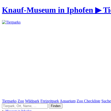
Knauf-Museum in Iphofen ▶ Ti
Tierparks
Zoo
Wildpark
Freizeitpark
Aquarium
Zoo Checkliste
Suche
⇠
Museum in Iphofen