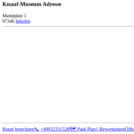
Knauf-Museum Adresse
Marktplatz 1
97346
Iphofen
Route berechnen
📞 +49932331528
🗺 Park-Plan
1 Bewertungen
Öffn