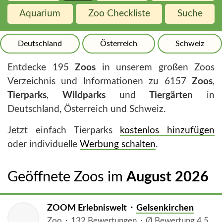
Aquarium
Zoo Checkliste
Suche
Deutschland
Österreich
Schweiz
Entdecke 195
Zoos
in unserem großen Zoos
Verzeichnis und Informationen zu 6157
Zoos
,
Tierparks
,
Wildparks
und
Tiergärten
in
Deutschland, Österreich und Schweiz.
Jetzt einfach Tierparks
kostenlos hinzufügen
oder individuelle
Werbung schalten
.
Geöffnete Zoos im
August 2026
ZOOM Erlebniswelt ⬝
Gelsenkirchen
Zoo ⬝ 132 Bewertungen ⬝ Ø Bewertung 4.5