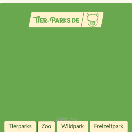
Tierparks
Zoo
Wildpark
Freizeitpark