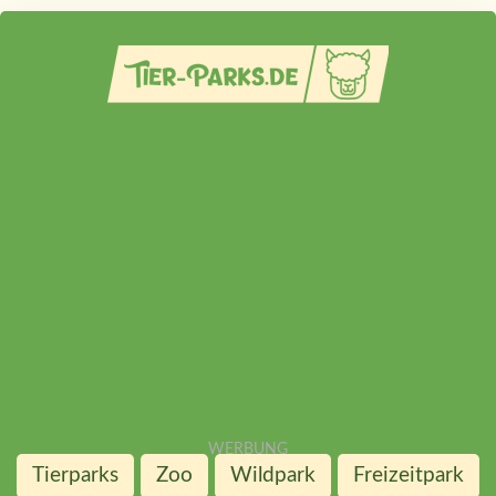
Tierparks
Zoo
Wildpark
Freizeitpark