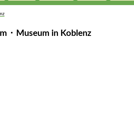
nz
m ⬝ Museum in
Koblenz